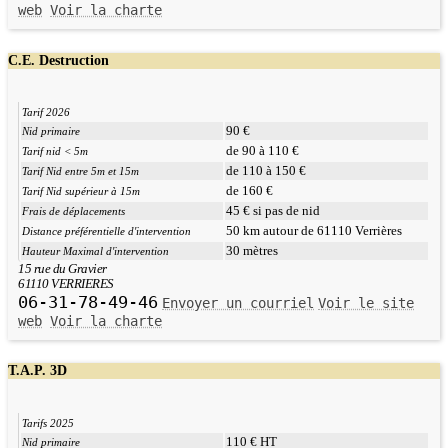
web
Voir la charte
C.E. Destruction
Tarif 2026
90 €
Nid primaire
de 90 à 110 €
Tarif nid < 5m
de 110 à 150 €
Tarif Nid entre 5m et 15m
de 160 €
Tarif Nid supérieur à 15m
45 € si pas de nid
Frais de déplacements
50 km autour de 61110 Verrières
Distance préférentielle d'intervention
30 mètres
Hauteur Maximal d'intervention
15 rue du Gravier
61110 VERRIERES
06-31-78-49-46
Envoyer un courriel
Voir le site
web
Voir la charte
T.A.P. 3D
Tarifs 2025
110 € HT
Nid primaire