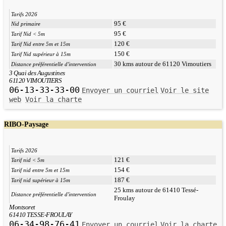
Tarifs 2026
95 €
Nid primaire
95 €
Tarif Nid < 5m
120 €
Tarif Nid entre 5m et 15m
150 €
Tarif Nid supérieur à 15m
30 kms autour de 61120 Vimoutiers
Distance préférentielle d'intervention
3 Quai des Augustines
61120 VIMOUTIERS
06-13-33-33-00
Envoyer un courriel
Voir le site
web
Voir la charte
RIBO-Paysage
Tarifs 2026
121 €
Tarif nid < 5m
154 €
Tarif nid entre 5m et 15m
187 €
Tarif nid supérieur à 15m
25 kms autour de 61410 Tessé-
Distance préférentielle d'intervention
Froulay
Montsoret
61410 TESSE-FROULAY
06-34-98-76-41
Envoyer un courriel
Voir la charte