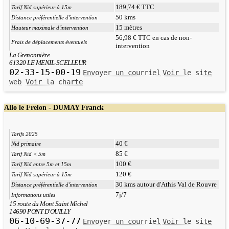
189,74 € TTC
Tarif Nid supérieur à 15m
50 kms
Distance préférentielle d'intervention
15 mètres
Hauteur maximale d'intervention
56,98 € TTC en cas de non-
Frais de déplacements éventuels
intervention
La Grenonnière
61320 LE MENIL-SCELLEUR
02-33-15-00-19
Envoyer un courriel
Voir le site
web
Voir la charte
Allo le Frelon - DUMAY Franck
Tarifs 2025
40 €
Nid primaire
85 €
Tarif Nid < 5m
100 €
Tarif Nid entre 5m et 15m
120 €
Tarif Nid supérieur à 15m
30 kms autour d'Athis Val de Rouvre
Distance préférentielle d'intervention
7j/7
Informations utiles
15 route du Mont Saint Michel
14690 PONT D'OUILLY
06-10-69-37-77
Envoyer un courriel
Voir le site