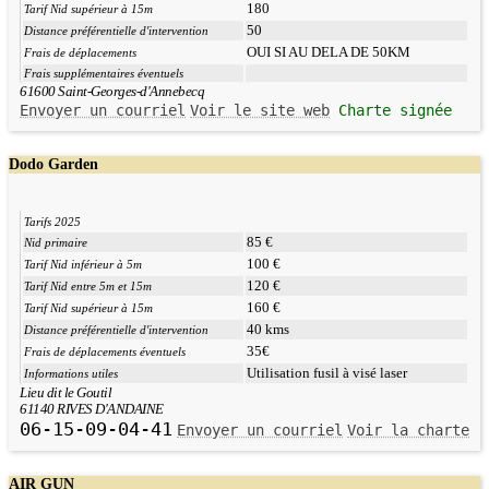
180
Tarif Nid supérieur à 15m
50
Distance préférentielle d'intervention
OUI SI AU DELA DE 50KM
Frais de déplacements
Frais supplémentaires éventuels
61600 Saint-Georges-d'Annebecq
Envoyer un courriel
Voir le site web
Charte signée
Dodo Garden
Tarifs 2025
85 €
Nid primaire
100 €
Tarif Nid inférieur à 5m
120 €
Tarif Nid entre 5m et 15m
160 €
Tarif Nid supérieur à 15m
40 kms
Distance préférentielle d'intervention
35€
Frais de déplacements éventuels
Utilisation fusil à visé laser
Informations utiles
Lieu dit le Goutil
61140 RIVES D'ANDAINE
06-15-09-04-41
Envoyer un courriel
Voir la charte
AIR GUN