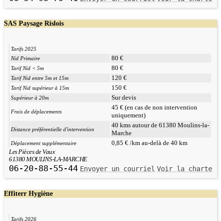
SAS Paysage Rislois
Tarifs 2025
80 €
Nid Primaire
80 €
Tarif Nid < 5m
120 €
Tarif Nid entre 5m et 15m
150 €
Tarif Nid supérieur à 15m
Sur devis
Supérieur à 20m
45 € (en cas de non intervention
Frais de déplacements
uniquement)
40 kms autour de 61380 Moulins-la-
Distance préférentielle d'intervention
Marche
0,85 € /km au-delà de 40 km
Déplacement supplémentaire
Les Pièces de Vaux
61380 MOULINS-LA-MARCHE
06-20-88-55-44
Envoyer un courriel
Voir la charte
Effiterr Hygiène
Tarifs 2026