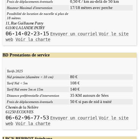
0,50 € / km au-delà de 50 km
Frais de déplacements éventuels
17/18 mètres avec perche
Hauteur Maximal d'intervention
Possibilité de location de nacelle si plus de
18 mètres
11, Rue Guillaume Patry
61100 LA LANDE PATRY
06-14-02-23-15
Envoyer un courriel
Voir le site
web
Voir la charte
BD Prestations de service
Tarifs 2025
80 €
Nid primaire (diamètre < 10 cm)
108 €
Tarif Nid < 5m
140 €
Tarif Nid entre 5m et 15m
35 KM autours de Sées
Distance préférentielle d'intervention
50 € si pas de nid à traité
Frais de déplacements éventuels
Chemin de la Nelière
61250 ECOUVES
06-62-96-77-53
Envoyer un courriel
Voir le site
web
Voir la charte
LPCN PERROT Stéphane