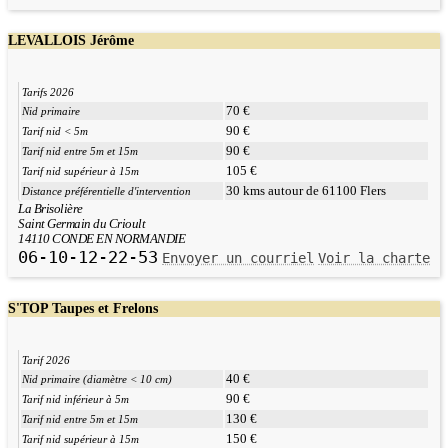
LEVALLOIS Jérôme
Tarifs 2026
70 €
Nid primaire
90 €
Tarif nid < 5m
90 €
Tarif nid entre 5m et 15m
105 €
Tarif nid supérieur à 15m
30 kms autour de 61100 Flers
Distance préférentielle d'intervention
La Brisolière
Saint Germain du Crioult
14110 CONDE EN NORMANDIE
06-10-12-22-53
Envoyer un courriel
Voir la charte
S'TOP Taupes et Frelons
Tarif 2026
40 €
Nid primaire (diamètre < 10 cm)
90 €
Tarif nid inférieur à 5m
130 €
Tarif nid entre 5m et 15m
150 €
Tarif nid supérieur à 15m