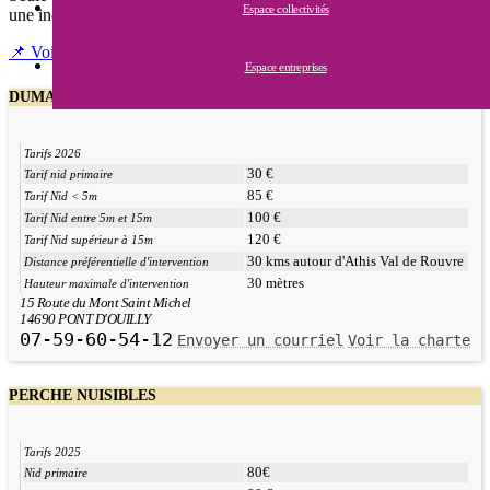
Espace collectivités
une indemnisation.
📌 Voir les entreprises sur une carte
Espace entreprises
DUMAY Matthias
Tarifs 2026
30 €
Tarif nid primaire
85 €
Tarif Nid < 5m
100 €
Tarif Nid entre 5m et 15m
120 €
Tarif Nid supérieur à 15m
30 kms autour d'Athis Val de Rouvre
Distance préférentielle d'intervention
30 mètres
Hauteur maximale d'intervention
15 Route du Mont Saint Michel
14690 PONT D'OUILLY
07-59-60-54-12
Envoyer un courriel
Voir la charte
PERCHE NUISIBLES
Tarifs 2025
80€
Nid primaire