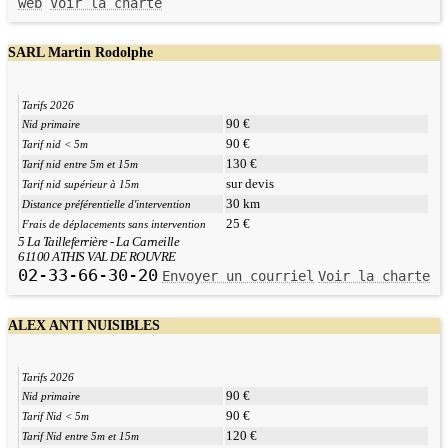
web
Voir la charte
SARL Martin Rodolphe
Tarifs 2026
90 €
Nid primaire
90 €
Tarif nid < 5m
130 €
Tarif nid entre 5m et 15m
sur devis
Tarif nid supérieur à 15m
30 km
Distance préférentielle d'intervention
25 €
Frais de déplacements sans intervention
5 La Tailleferrière - La Carneille
61100 ATHIS VAL DE ROUVRE
02-33-66-30-20
Envoyer un courriel
Voir la charte
ALEX ANTI NUISIBLES
Tarifs 2026
90 €
Nid primaire
90 €
Tarif Nid < 5m
120 €
Tarif Nid entre 5m et 15m