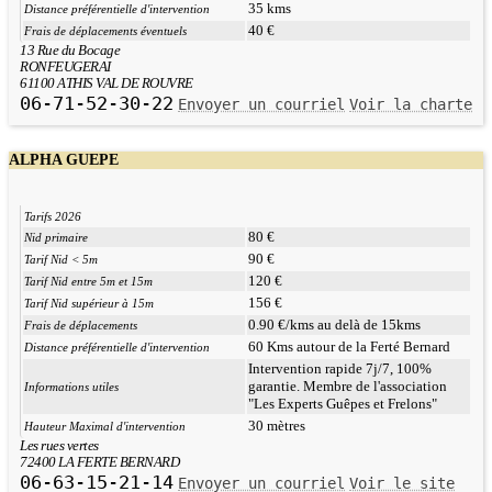
35 kms
Distance préférentielle d'intervention
40 €
Frais de déplacements éventuels
13 Rue du Bocage
RONFEUGERAI
61100 ATHIS VAL DE ROUVRE
06-71-52-30-22
Envoyer un courriel
Voir la charte
ALPHA GUEPE
Tarifs 2026
80 €
Nid primaire
90 €
Tarif Nid < 5m
120 €
Tarif Nid entre 5m et 15m
156 €
Tarif Nid supérieur à 15m
0.90 €/kms au delà de 15kms
Frais de déplacements
60 Kms autour de la Ferté Bernard
Distance préférentielle d'intervention
Intervention rapide 7j/7, 100%
garantie. Membre de l'association
Informations utiles
"Les Experts Guêpes et Frelons"
30 mètres
Hauteur Maximal d'intervention
Les rues vertes
72400 LA FERTE BERNARD
06-63-15-21-14
Envoyer un courriel
Voir le site