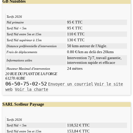
GB Nuisibles
Tarifs 2026
95 € TTC
Nid primaire
95 € TTC
Tarif Nid < 5m
110 € TTC
Tarif Nid entre 5m et 15m
130 € TTC
Tarif Nid supérieur à 15m
50 kms autour de l'Aigle.
Distance préférentielle d'intervention
0.80 €/km au delà des 20kms
Frais de déplacements
Intervention 7j/7, travail garantie,
Informations utiles
intervention rapide et efficace
24 mètres
Hauteur Maximal d'intervention
20 RUE DU PLANT DE LA FORGE
61270 AUBE
06-50-75-02-52
Envoyer un courriel
Voir le site
web
Voir la charte
SARL Scelleur Paysage
Tarifs 2026
118,52 € TTC
Tarif Nid < 5m
153,84 € TTC
Tarif Nid entre 5m et 15m