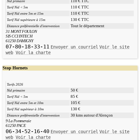
110 € TTC
Nid primaire
110 € TTC
Tarif Nid < 5m
110 € TTC
Tarif Nid entre 5m et 15m
130 € TTC
Tarif Nid supérieure à 15m
Tout le département
Distance préférentielle d'intervention
31 MONT FOULON
SIS CCI INTECH
61250 DAMIGNY
07-80-18-33-11
Envoyer un courriel
Voir le site
web
Voir la charte
Stop Hornets
Tarifs 2026
50 €
Nid primaire
85 €
Tarif Nid < 5m
105 €
Tarif Nid entre 5m et 10m
130 €
Tarif Nid supérieur à 10m
30 kms autour d'Alençon
Distance préférentielle d'intervention
9 La Pommeraie
61250 PACE
06-34-52-16-40
Envoyer un courriel
Voir le site
web
Voir la charte