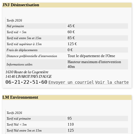
JNJ Désinsectisation
Tarifs 2026
45 €
Nid primaire
60 €
Tarif nid < 5m
85 €
Tarif nid entre 5m et 15m
125 €
Tarif nid supérieur à 15m
0 €
Frais de déplacements
Tout le département de l'Orne
Distance préférentielle d'intervention
Hauteur maximum d'intervention
Informations utiles
40m
1630 Route de la Cogentière
14140 LIVAROT PAYS D'AUGE
06-21-22-51-60
Envoyer un courriel
Voir la charte
LM Environnement
Tarifs 2026
95
Tarif nid primaire
110
Tarif Nid < 5m
125
Tarif Nid entre 5m et 15m