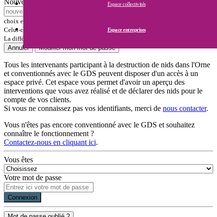
Nouveau mot de passe souhaité
Espace collectivités
Entrez le nouveau mot de passe de votre
choix et notez-le bien.
Celui-ci doit faire au moins 5 caractères, avec de préférence au moins un chiffre.
Espace entreprises
La différence majuscules/minuscules est importante.
Annuler
Modifier mon mot de passe
Tous les intervenants participant à la destruction de nids dans l'Orne
et conventionnés avec le GDS peuvent disposer d'un accès à un
espace privé. Cet espace vous permet d'avoir un aperçu des
interventions que vous avez réalisé et de déclarer des nids pour le
compte de vos clients.
Si vous ne connaissez pas vos identifiants, merci de
nous contacter
.
Vous n'êtes pas encore conventionné avec le GDS et souhaitez
connaître le fonctionnement ?
Contactez-nous en cliquant ici
.
Vous êtes
Votre mot de passe
Connexion
Mot de passe oublié ?