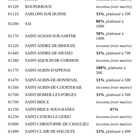
61320
ROUPERROUX
inconnu (voir mairie)
61110
SABLONS SUR HUISNE
33%
, plafonné à 50€
80%
, plafonné à
61200
SAI
100€
50%
, plafonné à
61170
SAINT-AGNAN-SUR-SARTHE
100€
61220
SAINT-ANDRE-DE-BRIOUZE
inconnu (voir mairie)
61440
SAINT-ANDRE-DE-MESSEI
33%
, plafonné à 70€
61380
SAINT-AQUILIN-DE-CORBION
inconnu (voir mairie)
100%
, plafonné à
61170
SAINT-AUBIN-D'APPENAI
50€
61470
SAINT-AUBIN-DE-BONNEVAL
33%
, plafonné à 50€
61560
SAINT-AUBIN-DE-COURTERAIE
inconnu (voir mairie)
61700
SAINT-BOMER-LES-FORGES
33%
, plafonné à 50€
61700
SAINT-BRICE
inconnu (voir mairie)
61150
SAINT-BRICE-SOUS-RANES
67%
61250
SAINT-CENERI-LE-GEREI
inconnu (voir mairie)
61800
SAINT-CHRISTOPHE-DE-CHAULIEU
inconnu (voir mairie)
61490
SAINT-CLAIR-DE-HALOUZE
33%
, plafonné à 40€