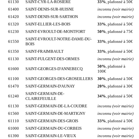
61130
SAINT-CYR-LA-ROSIERE
33%
, plafonné à 50€
61400
SAINT-DENIS-SUR-HUISNE
inconnu (voir mairie)
61420
SAINT-DENIS-SUR-SARTHON
inconnu (voir mairie)
61320
SAINT-ELLIER-LES-BOIS
33%
, plafonné à 50€
61230
SAINT-EVROULT-DE-MONTFORT
50%
, plafonné à 75€
SAINT-EVROULT-NOTRE-DAME-DU-
61550
33%
, plafonné à 50€
BOIS
61350
SAINT-FRAIMBAULT
33%
, plafonné à 50€
61130
SAINT-FULGENT-DES-ORMES
inconnu (voir mairie)
50%
, plafonné à
61600
SAINT-GEORGES-D'ANNEBECQ
100€
61100
SAINT-GEORGES-DES-GROSEILLERS
30%
, plafonné à 50€
61470
SAINT-GERMAIN-D'AUNAY
20%
, plafonné à 30€
SAINT-GERMAIN-DE-
61240
34%
, plafonné à 50€
CLAIREFEUILLE
61130
SAINT-GERMAIN-DE-LA-COUDRE
inconnu (voir mairie)
61560
SAINT-GERMAIN-DE-MARTIGNY
inconnu (voir mairie)
61110
SAINT-GERMAIN-DES-GROIS
33%
, plafonné à 50€
61000
SAINT-GERMAIN-DU-CORBEIS
inconnu (voir mairie)
61390
SAINT-GERMAIN-LE-VIEUX
inconnu (voir mairie)