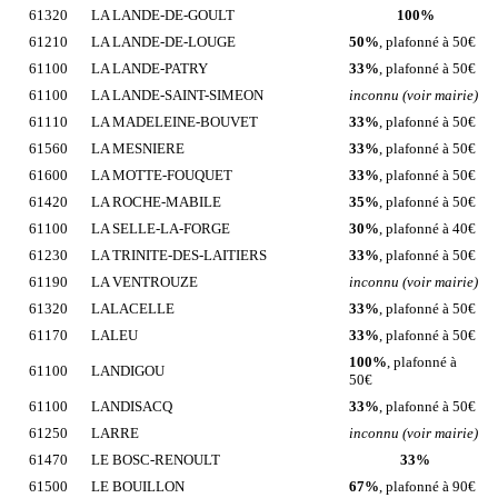
61320
LA LANDE-DE-GOULT
100%
61210
LA LANDE-DE-LOUGE
50%
, plafonné à 50€
61100
LA LANDE-PATRY
33%
, plafonné à 50€
61100
LA LANDE-SAINT-SIMEON
inconnu (voir mairie)
61110
LA MADELEINE-BOUVET
33%
, plafonné à 50€
61560
LA MESNIERE
33%
, plafonné à 50€
61600
LA MOTTE-FOUQUET
33%
, plafonné à 50€
61420
LA ROCHE-MABILE
35%
, plafonné à 50€
61100
LA SELLE-LA-FORGE
30%
, plafonné à 40€
61230
LA TRINITE-DES-LAITIERS
33%
, plafonné à 50€
61190
LA VENTROUZE
inconnu (voir mairie)
61320
LALACELLE
33%
, plafonné à 50€
61170
LALEU
33%
, plafonné à 50€
100%
, plafonné à
61100
LANDIGOU
50€
61100
LANDISACQ
33%
, plafonné à 50€
61250
LARRE
inconnu (voir mairie)
61470
LE BOSC-RENOULT
33%
61500
LE BOUILLON
67%
, plafonné à 90€