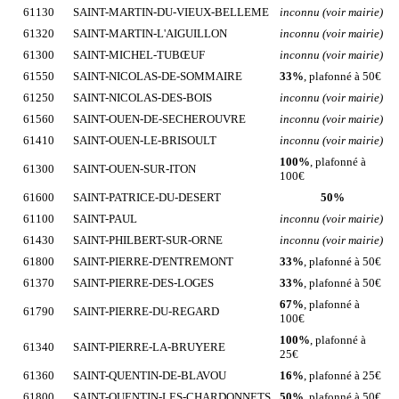
61130
SAINT-MARTIN-DU-VIEUX-BELLEME
inconnu (voir mairie)
61320
SAINT-MARTIN-L'AIGUILLON
inconnu (voir mairie)
61300
SAINT-MICHEL-TUBŒUF
inconnu (voir mairie)
61550
SAINT-NICOLAS-DE-SOMMAIRE
33%
, plafonné à 50€
61250
SAINT-NICOLAS-DES-BOIS
inconnu (voir mairie)
61560
SAINT-OUEN-DE-SECHEROUVRE
inconnu (voir mairie)
61410
SAINT-OUEN-LE-BRISOULT
inconnu (voir mairie)
100%
, plafonné à
61300
SAINT-OUEN-SUR-ITON
100€
61600
SAINT-PATRICE-DU-DESERT
50%
61100
SAINT-PAUL
inconnu (voir mairie)
61430
SAINT-PHILBERT-SUR-ORNE
inconnu (voir mairie)
61800
SAINT-PIERRE-D'ENTREMONT
33%
, plafonné à 50€
61370
SAINT-PIERRE-DES-LOGES
33%
, plafonné à 50€
67%
, plafonné à
61790
SAINT-PIERRE-DU-REGARD
100€
100%
, plafonné à
61340
SAINT-PIERRE-LA-BRUYERE
25€
61360
SAINT-QUENTIN-DE-BLAVOU
16%
, plafonné à 25€
61800
SAINT-QUENTIN-LES-CHARDONNETS
50%
, plafonné à 50€