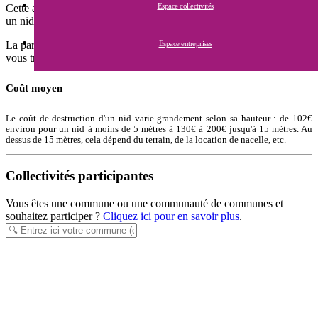
Espace collectivités
Cette aide s'adresse à tous les particuliers qui souhaient faire détruire
un nid situé sur leur terrain.
Espace entreprises
La participation financière varie en fonction de chaque commune :
vous trouverez le détail ci-dessous.
Coût moyen
Le coût de destruction d'un nid varie grandement selon sa hauteur : de 102€
environ pour un nid à moins de 5 mètres à 130€ à 200€ jusqu'à 15 mètres. Au
dessus de 15 mètres, cela dépend du terrain, de la location de nacelle, etc.
Collectivités participantes
Vous êtes une commune ou une communauté de communes et
souhaitez participer ?
Cliquez ici pour en savoir plus
.