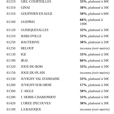
61210
GIEL-COURTEILLES
33%
, plafonné à 40€
61310
GINAI
30%
, plafonné à 50€
61310
GOUFFERN EN AUGE
50%
, plafonné à 60€
66%
, plafonné à
61160
GUEPREI
100€
61120
GUERQUESALLES
33%
, plafonné à 30€
61210
HABLOVILLE
33%
, plafonné à 50€
61250
HAUTERIVE
30%
, plafonné à 20€
61250
HELOUP
inconnu (voir mairie)
61130
IGE
33%
, plafonné à 50€
61190
IRAI
66%
, plafonné à 50€
61320
JOUE-DU-BOIS
33%
, plafonné à 50€
61150
JOUE-DU-PLAIN
inconnu (voir mairie)
61330
JUVIGNY VAL D'ANDAINE
33%
, plafonné à 50€
61200
JUVIGNY-SUR-ORNE
17%
, plafonné à 30€
61300
L' AIGLE
50%
, plafonné à 50€
61290
L' HOME-CHAMONDOT
33%
, plafonné à 50€
61420
L'OREE D'ECOUVES
30%
, plafonné à 30€
61100
LA BAZOQUE
inconnu (voir mairie)