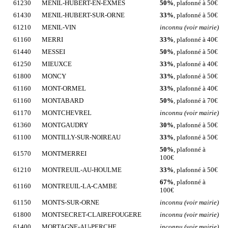
61230
MENIL-HUBERT-EN-EXMES
50%
, plafonné à 50€
61430
MENIL-HUBERT-SUR-ORNE
33%
, plafonné à 50€
61210
MENIL-VIN
inconnu (voir mairie)
61160
MERRI
33%
, plafonné à 40€
61440
MESSEI
50%
, plafonné à 50€
61250
MIEUXCE
33%
, plafonné à 40€
61800
MONCY
33%
, plafonné à 50€
61160
MONT-ORMEL
33%
, plafonné à 40€
61160
MONTABARD
50%
, plafonné à 70€
61170
MONTCHEVREL
inconnu (voir mairie)
61360
MONTGAUDRY
30%
, plafonné à 50€
61100
MONTILLY-SUR-NOIREAU
33%
, plafonné à 50€
50%
, plafonné à
61570
MONTMERREI
100€
61210
MONTREUIL-AU-HOULME
33%
, plafonné à 50€
67%
, plafonné à
61160
MONTREUIL-LA-CAMBE
100€
61150
MONTS-SUR-ORNE
inconnu (voir mairie)
61800
MONTSECRET-CLAIREFOUGERE
inconnu (voir mairie)
61400
MORTAGNE-AU-PERCHE
inconnu (voir mairie)