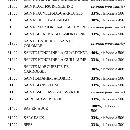
61350
SAINT-ROCH-SUR-EGRENNE
inconnu (voir mairie)
61320
SAINT-SAUVEUR-DE-CARROUGES
33%
, plafonné à 50€
61300
SAINT-SULPICE-SUR-RISLE
30%
, plafonné à 45€
61300
SAINT-SYMPHORIEN-DES-BRUYERES
inconnu (voir mairie)
61380
SAINTE-CERONNE-LES-MORTAGNE
33%
, plafonné à 50€
SAINTE-GAUBURGE-SAINTE-
61370
inconnu (voir mairie)
COLOMBE
61430
SAINTE-HONORINE-LA-CHARDONNE
40%
, plafonné à 50€
61210
SAINTE-HONORINE-LA-GUILLAUME
33%
, plafonné à 30€
SAINTE-MARGUERITE-DE-
61320
30%
, plafonné à 40€
CARROUGES
61320
SAINTE-MARIE-LA-ROBERT
33%
, plafonné à 50€
61100
SAINTE-OPPORTUNE
33%
, plafonné à 50€
61170
SAINTE-SCOLASSE-SUR-SARTHE
inconnu (voir mairie)
61220
SAIRES-LA-VERRERIE
33%
, plafonné à 50€
100%
, plafonné à
61470
SAP-EN-AUGE
50€
61200
SARCEAUX
33%
, plafonné à 50€
61500
SEES
33%
, plafonné à 50€