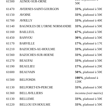
61500
AUNOU-SUR-ORNE
50€
61470
AVERNES-SAINT-GOURGON
33%
, plafonné à 50€
61150
AVOINE
33%
, plafonné à 50€
61700
AVRILLY
33%
, plafonné à 40€
61140
BAGNOLES DE L'ORNE NORMANDIE
33%
, plafonné à 50€
61160
BAILLEUL
67%
, plafonné à 50€
61450
BANVOU
30%
, plafonné à 50€
61170
BARVILLE
17%
, plafonné à 17€
61210
BAZOCHES-AU-HOULME
33%
, plafonné à 50€
61560
BAZOCHES-SUR-HOENE
33%
, plafonné à 50€
61270
BEAUFAI
33%
, plafonné à 50€
61190
BEAULIEU
17%
, plafonné à 20€
61600
BEAUVAIN
50%
, plafonné à 50€
100%
, plafonné à
61500
BELFONDS
120€
61130
BELFORET-EN-PERCHE
33%
, plafonné à 50€
61360
BELLAVILLIERS
inconnu (voir mairie)
61130
BELLEME
33%
, plafonné à 50€
61220
BELLOU EN HOULME
33%
, plafonné à 50€