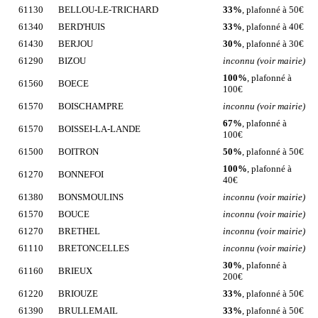
61130
BELLOU-LE-TRICHARD
33%
, plafonné à 50€
61340
BERD'HUIS
33%
, plafonné à 40€
61430
BERJOU
30%
, plafonné à 30€
61290
BIZOU
inconnu (voir mairie)
100%
, plafonné à
61560
BOECE
100€
61570
BOISCHAMPRE
inconnu (voir mairie)
67%
, plafonné à
61570
BOISSEI-LA-LANDE
100€
61500
BOITRON
50%
, plafonné à 50€
100%
, plafonné à
61270
BONNEFOI
40€
61380
BONSMOULINS
inconnu (voir mairie)
61570
BOUCE
inconnu (voir mairie)
61270
BRETHEL
inconnu (voir mairie)
61110
BRETONCELLES
inconnu (voir mairie)
30%
, plafonné à
61160
BRIEUX
200€
61220
BRIOUZE
33%
, plafonné à 50€
61390
BRULLEMAIL
33%
, plafonné à 50€