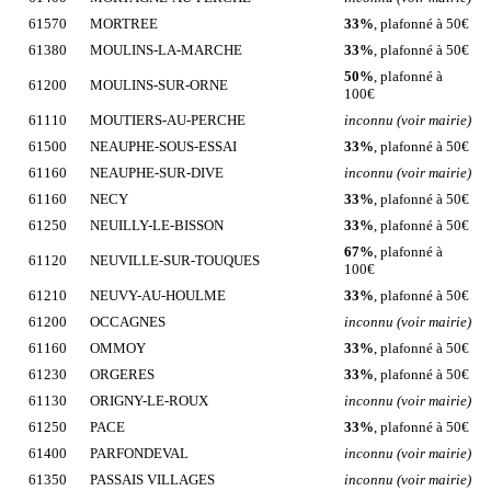
61570
MORTREE
33%
, plafonné à 50€
61380
MOULINS-LA-MARCHE
33%
, plafonné à 50€
50%
, plafonné à
61200
MOULINS-SUR-ORNE
100€
61110
MOUTIERS-AU-PERCHE
inconnu (voir mairie)
61500
NEAUPHE-SOUS-ESSAI
33%
, plafonné à 50€
61160
NEAUPHE-SUR-DIVE
inconnu (voir mairie)
61160
NECY
33%
, plafonné à 50€
61250
NEUILLY-LE-BISSON
33%
, plafonné à 50€
67%
, plafonné à
61120
NEUVILLE-SUR-TOUQUES
100€
61210
NEUVY-AU-HOULME
33%
, plafonné à 50€
61200
OCCAGNES
inconnu (voir mairie)
61160
OMMOY
33%
, plafonné à 50€
61230
ORGERES
33%
, plafonné à 50€
61130
ORIGNY-LE-ROUX
inconnu (voir mairie)
61250
PACE
33%
, plafonné à 50€
61400
PARFONDEVAL
inconnu (voir mairie)
61350
PASSAIS VILLAGES
inconnu (voir mairie)