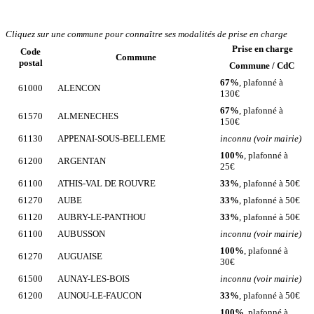
Cliquez sur une commune pour connaître ses modalités de prise en charge
Prise en charge
Code
Commune
postal
Commune / CdC
67%
, plafonné à
61000
ALENCON
130€
67%
, plafonné à
61570
ALMENECHES
150€
61130
APPENAI-SOUS-BELLEME
inconnu (voir mairie)
100%
, plafonné à
61200
ARGENTAN
25€
61100
ATHIS-VAL DE ROUVRE
33%
, plafonné à 50€
61270
AUBE
33%
, plafonné à 50€
61120
AUBRY-LE-PANTHOU
33%
, plafonné à 50€
61100
AUBUSSON
inconnu (voir mairie)
100%
, plafonné à
61270
AUGUAISE
30€
61500
AUNAY-LES-BOIS
inconnu (voir mairie)
61200
AUNOU-LE-FAUCON
33%
, plafonné à 50€
100%
, plafonné à