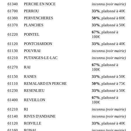
61340
PERCHE EN NOCE
inconnu (voir mairie)
61700
PERROU
33%
, plafonné à 40€
61360
PERVENCHERES
50%
, plafonné à 60€
61370
PLANCHES
33%
, plafonné à 50€
67%
, plafonné à
61220
POINTEL
100€
61120
PONTCHARDON
33%
, plafonné à 40€
61130
POUVRAI
inconnu (voir mairie)
61210
PUTANGES-LE-LAC
inconnu (voir mairie)
67%
, plafonné à
61270
RAI
100€
61150
RANES
33%
, plafonné à 50€
61110
REMALARD EN PERCHE
50%
, plafonné à 75€
61230
RESENLIEU
33%
, plafonné à 50€
67%
, plafonné à
61400
REVEILLON
100€
61210
RI
inconnu (voir mairie)
61140
RIVES D'ANDAINE
inconnu (voir mairie)
61120
ROIVILLE
33%
, plafonné à 40€
61160
RONAI
inconnu (voir mairie)