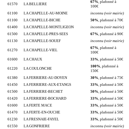
67%
, plafonné à
61570
LA BELLIERE
100€
61100
LA CHAPELLE-AU-MOINE
inconnu (voir mairie)
61100
LA CHAPELLE-BICHE
50%
, plafonné à 70€
61400
LA CHAPELLE-MONTLIGEON
inconnu (voir mairie)
61500
LA CHAPELLE-PRES-SEES
67%
, plafonné à 90€
61130
LA CHAPELLE-SOUEF
inconnu (voir mairie)
67%
, plafonné à
61270
LA CHAPELLE-VIEL
100€
61600
LA CHAUX
33%
, plafonné à 50€
100%
, plafonné à
61220
LA COULONCHE
150€
61380
LA FERRIERE-AU-DOYEN
30%
, plafonné à 75€
61450
LA FERRIERE-AUX-ETANGS
33%
, plafonné à 50€
61500
LA FERRIERE-BECHET
50%
, plafonné à 50€
61420
LA FERRIERE-BOCHARD
33%
, plafonné à 50€
61600
LA FERTE MACE
33%
, plafonné à 50€
61470
LA FERTE-EN-OUCHE
33%
, plafonné à 50€
61230
LA FRESNAIE-FAYEL
33%
, plafonné à 50€
61550
LA GONFRIERE
inconnu (voir mairie)