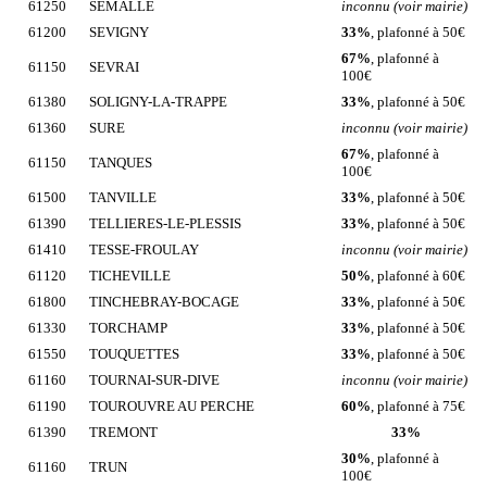
61250
SEMALLE
inconnu (voir mairie)
61200
SEVIGNY
33%
, plafonné à 50€
67%
, plafonné à
61150
SEVRAI
100€
61380
SOLIGNY-LA-TRAPPE
33%
, plafonné à 50€
61360
SURE
inconnu (voir mairie)
67%
, plafonné à
61150
TANQUES
100€
61500
TANVILLE
33%
, plafonné à 50€
61390
TELLIERES-LE-PLESSIS
33%
, plafonné à 50€
61410
TESSE-FROULAY
inconnu (voir mairie)
61120
TICHEVILLE
50%
, plafonné à 60€
61800
TINCHEBRAY-BOCAGE
33%
, plafonné à 50€
61330
TORCHAMP
33%
, plafonné à 50€
61550
TOUQUETTES
33%
, plafonné à 50€
61160
TOURNAI-SUR-DIVE
inconnu (voir mairie)
61190
TOUROUVRE AU PERCHE
60%
, plafonné à 75€
61390
TREMONT
33%
30%
, plafonné à
61160
TRUN
100€