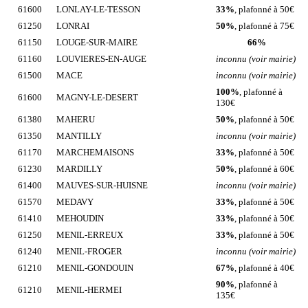
61600
LONLAY-LE-TESSON
33%
, plafonné à 50€
61250
LONRAI
50%
, plafonné à 75€
61150
LOUGE-SUR-MAIRE
66%
61160
LOUVIERES-EN-AUGE
inconnu (voir mairie)
61500
MACE
inconnu (voir mairie)
100%
, plafonné à
61600
MAGNY-LE-DESERT
130€
61380
MAHERU
50%
, plafonné à 50€
61350
MANTILLY
inconnu (voir mairie)
61170
MARCHEMAISONS
33%
, plafonné à 50€
61230
MARDILLY
50%
, plafonné à 60€
61400
MAUVES-SUR-HUISNE
inconnu (voir mairie)
61570
MEDAVY
33%
, plafonné à 50€
61410
MEHOUDIN
33%
, plafonné à 50€
61250
MENIL-ERREUX
33%
, plafonné à 50€
61240
MENIL-FROGER
inconnu (voir mairie)
61210
MENIL-GONDOUIN
67%
, plafonné à 40€
90%
, plafonné à
61210
MENIL-HERMEI
135€